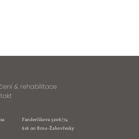
čení & rehabilitace
takt
sa
Fanderlíkova 3206/74
616 00 Brno-Žabovřesky