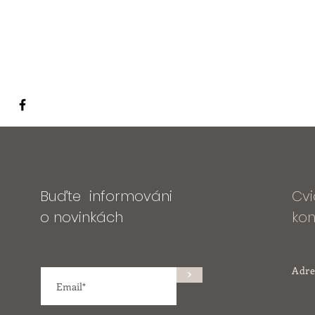
Buďte informováni
Cvi
o novinkách
kon
Adre
>