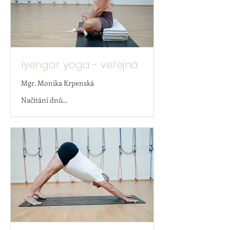
Iyengar yoga - veřejná
Mgr. Monika Krpenská
Načítání dnů...