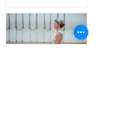
Pránájáma
MUDr. Jan Černý (SUDÝ-POKROČILÍ,
LICHÝ-ZAČÁTEČNÍCI)
Načítání dnů...