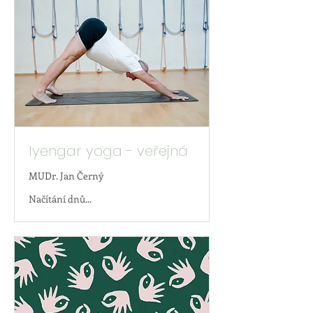
Iyengar yoga - veřejná
MUDr. Jan Černý
Načítání dnů...