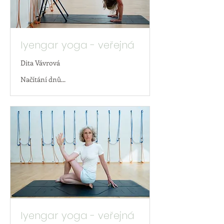
Iyengar yoga - veřejná
Dita Vávrová
Načítání dnů...
Iyengar yoga - veřejná