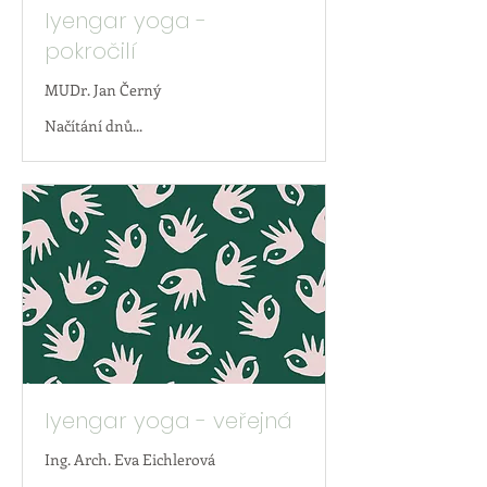
Iyengar yoga -
pokročilí
MUDr. Jan Černý
Načítání dnů...
Iyengar yoga - veřejná
Ing. Arch. Eva Eichlerová