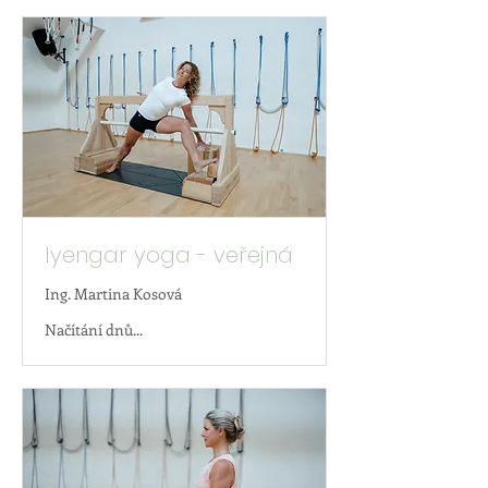
Iyengar yoga - veřejná
Ing. Martina Kosová
Načítání dnů...