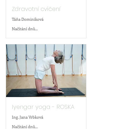
Zdravotní cvičení
Táňa Dominiková
Načítání dnů...
Iyengar yoga - ROSKA
Ing. Jana Vrbková
Načítání dnů...