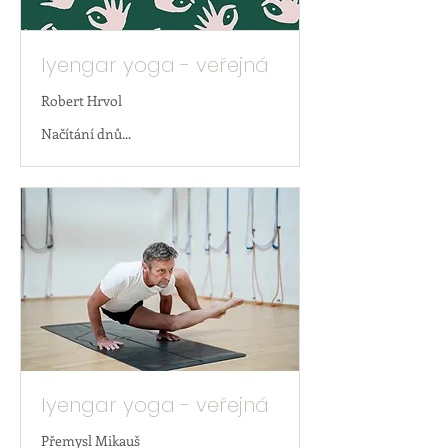
Iyengar yoga - veřejná
Robert Hrvol
Načítání dnů...
Iyengar yoga - veřejná
Přemysl Mikauš