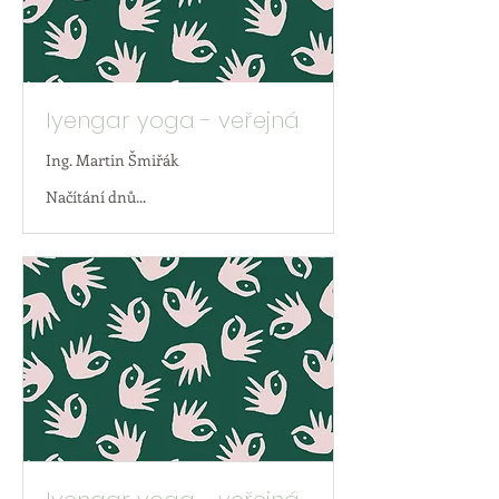
Iyengar yoga - veřejná
Ing. Martin Šmiřák
Načítání dnů...