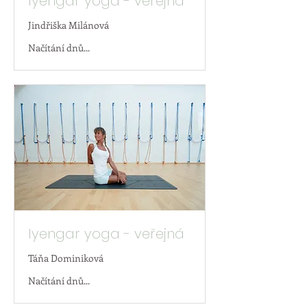
Iyengar yoga - veřejná
Jindřiška Milánová
Načítání dnů...
Iyengar yoga - veřejná
Táňa Dominiková
Načítání dnů...