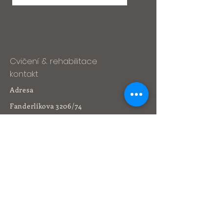
Cvičení & rehabilitace
kontakt
Adresa
Fanderlíkova 3206/74
616 00 Brno-Žabovřesky
Tel:
541 212 164
+420 736 473 773
yogacentrum@volny.cz
Rehabilitace
kontakt