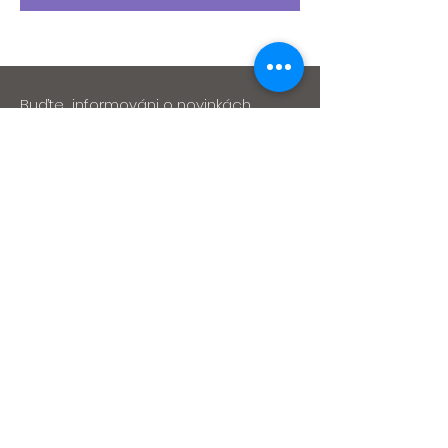
Buďte informováni o novinkách
>
Cvičení & rehabilitace
kontakt
Adresa
Fanderlíkova 3206/74
616 00 Brno-Žabovřesky