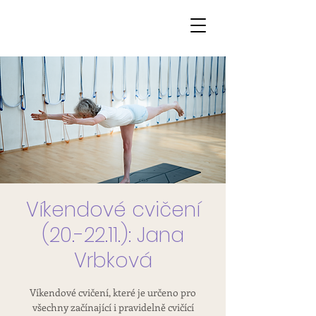
Víkendové cvičení
(20.-22.11.): Jana
Vrbková
Víkendové cvičení, které je určeno pro
všechny začínající i pravidelně cvičící