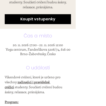
studenty. Součástí cvičení budou ásány,
relaxace, pránájáma.
Koupit vstupenky
Čas a místo
20. 11. 2026 17:00 – 22. 11. 2026 12:00
Yoga centrum, Fanderlíkova 3206/74, 616 00
Brno-Žabovřesky, Česko
O události
Víkendové cvičení, které je určeno pro 
všechny 
začínající i pravidelně 
cvičící
 studenty. Součástí cvičení budou 
ásány, relaxace, pránájáma.
Program: