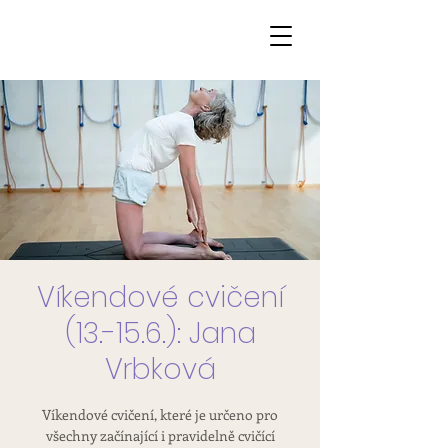
Víkendové cvičení
(13.-15.6.): Jana
Vrbková
Víkendové cvičení, které je určeno pro
všechny začínající i pravidelně cvičící