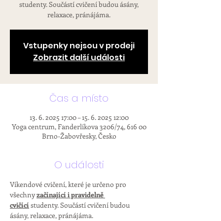
studenty. Součástí cvičení budou ásány,
relaxace, pránájáma.
Vstupenky nejsou v prodeji
Zobrazit další události
Čas a místo
13. 6. 2025 17:00 – 15. 6. 2025 12:00
Yoga centrum, Fanderlíkova 3206/74, 616 00
Brno-Žabovřesky, Česko
O události
Víkendové cvičení, které je určeno pro 
všechny 
začínající i pravidelně 
cvičící
 studenty. Součástí cvičení budou 
ásány, relaxace, pránájáma.