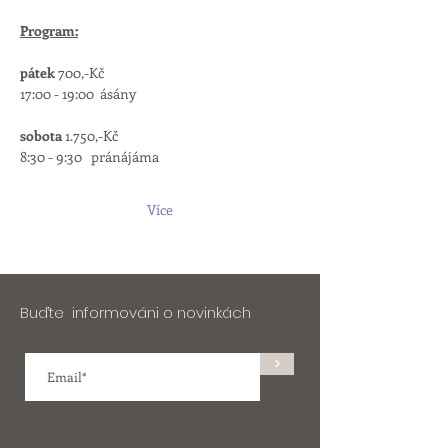
Program:
pátek
 700,-Kč
17:00 - 19:00  ásány
sobota 
1.750,-Kč
8:30 - 9:30   pránájáma
Více
Buďte informováni o novinkách
>