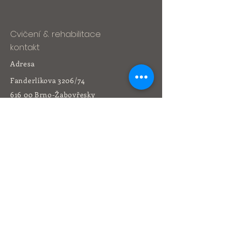
Cvičení & rehabilitace
kontakt
Adresa
Fanderlíkova 3206/74
616 00 Brno-Žabovřesky
Tel:
541 212 164
+420 736 473 773
yogacentrum@volny.cz
Rehabilitace
kontakt
Adresa