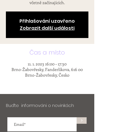
včetně začínajících.
Přihlašování uzavřeno
Zobrazit další události
Čas a místo
11. 1. 2023 16:00 – 17:30
Brno-Žabovřesky, Fanderlíkova, 616 00
Brno-Žabovřesky, Česko
Buďte informováni o novinkách
>