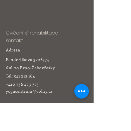
Cvičení & rehabilitace
kontakt
Adresa
Fanderlíkova 3206/74
616 00 Brno-Žabovřesky
Tel:
541 212 164
+420 736 473 773
yogacentrum@volny.cz
Rehabilitace
kontakt