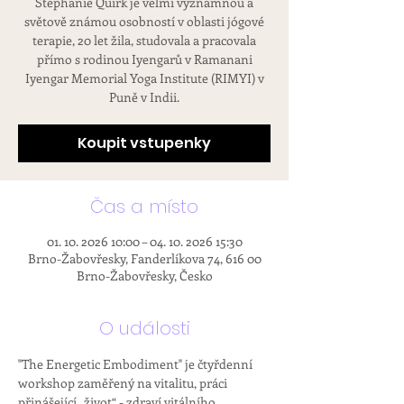
Stephanie Quirk je velmi významnou a
světově známou osobností v oblasti jógové
terapie, 20 let žila, studovala a pracovala
přímo s rodinou Iyengarů v Ramanani
Iyengar Memorial Yoga Institute (RIMYI) v
Puně v Indii.
Koupit vstupenky
Čas a místo
01. 10. 2026 10:00 – 04. 10. 2026 15:30
Brno-Žabovřesky, Fanderlíkova 74, 616 00
Brno-Žabovřesky, Česko
O události
"The Energetic Embodiment" je čtyřdenní 
workshop zaměřený na vitalitu, práci 
přinášející „život“ - zdraví vitálního 