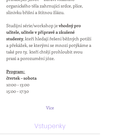
organického těla zahrnující srdce, plíce, 
slinivku břišní a štítnou žlázu. 
Studijní série/workshop je 
vhodný pro 
učitele, učitele v přípravě a zkušené 
studenty
, kteří hledají řešení běžných potíží 
a překážek, se kterými se mnozí potýkáme a 
také pro ty,  kteří chtějí prohloubit svou 
praxi a porozumění józe.
Program: 
čtvrtek – sobota
10:00 – 13:00
15:00 – 17:30
Více
Vstupenky