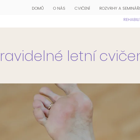
DOMŮ
O NÁS
CVIČENÍ
ROZVRHY A SEMINÁŘ
REHABIL
ravidelné letní cviče