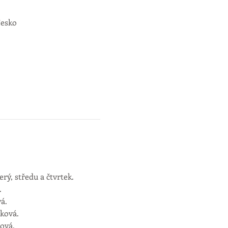
Česko
rý, středu a čtvrtek. 
.
ová.
rbková.
ková.