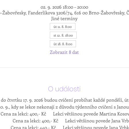
02. 9. 2026 18:00 – 20:00
-Žabovřesky, Fanderlíkova 3206/74, 616 00 Brno-Žabovřesky, 
Jiné termíny
út 11. 8. 8:00
st 12. 8. 18:00
út 18. 8. 8:00
Zobrazit 8 dat
O události
 do čtvrtku 17. 9. 2026 budou cvičení probíhat každé pondělí, úte
10. 9., kdy se lekce nekonají z důvodu týdenního cvičení s Janou
Pondělí : 18:00 – 19:30          	Cena za lekci: 400,- Kč      Lekci většinou povede Martina Kos
                Cena za lekci: 400,- Kč      Lekci většinou povede Jana V
             Cena za lekci: 440,- Kč      Lekci většinou povede Jana Vrb