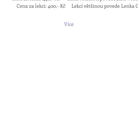
 : 7:30 – 9:00 	                       Cena za lekci: 400,- Kč     Lekci většinou povede Len
Více