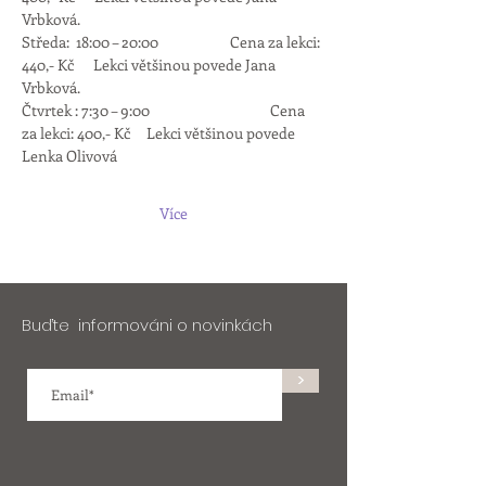
Vrbková.
Středa:  18:00 – 20:00                      Cena za lekci: 
440,- Kč      Lekci většinou povede Jana 
Vrbková.
Čtvrtek : 7:30 – 9:00 	                       Cena 
za lekci: 400,- Kč     Lekci většinou povede 
Lenka Olivová
Více
Buďte informováni o novinkách
>