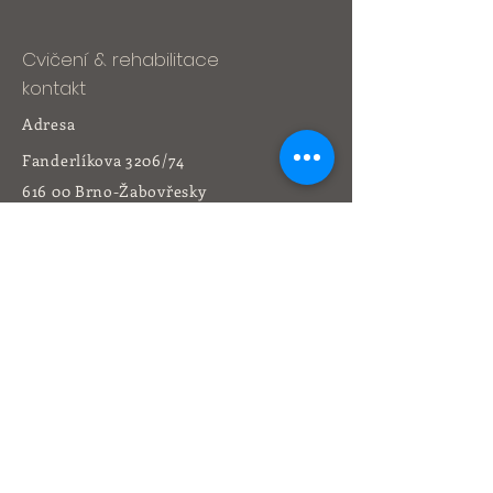
Cvičení & rehabilitace
kontakt
Adresa
Fanderlíkova 3206/74
616 00 Brno-Žabovřesky
Tel:
541 212 164
+420 736 473 773
yogacentrum@volny.cz
Rehabilitace
kontakt
Adresa
Libušina třída 4