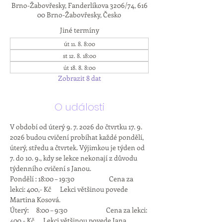
Brno-Žabovřesky, Fanderlíkova 3206/74, 616
00 Brno-Žabovřesky, Česko
Jiné termíny
út 11. 8. 8:00
st 12. 8. 18:00
út 18. 8. 8:00
Zobrazit 8 dat
O události
V období od úterý 9. 7. 2026 do čtvrtku 17. 9. 
2026 budou cvičení probíhat každé pondělí, 
úterý, středu a čtvrtek. Výjimkou je týden od 
7. do 10. 9., kdy se lekce nekonají z důvodu 
týdenního cvičení s Janou.
Pondělí : 18:00 – 19:30          	Cena za 
lekci: 400,- Kč      Lekci většinou povede 
Martina Kosová.
Úterý:     8:00 – 9:30                          Cena za lekci: 
400,- Kč      Lekci většinou povede Jana 