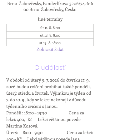
Brno-Žabovřesky, Fanderlíkova 3206/74, 616
00 Brno-Žabovřesky, Česko
Jiné termíny
út 11. 8. 8:00
út 18. 8. 8:00
st 19. 8. 18:00
Zobrazit 8 dat
O události
V období od úterý 9. 7. 2026 do čtvrtku 17. 9. 
2026 budou cvičení probíhat každé pondělí, 
úterý, středu a čtvrtek. Výjimkou je týden od 
7. do 10. 9., kdy se lekce nekonají z důvodu 
týdenního cvičení s Janou.
Pondělí : 18:00 – 19:30          	Cena za 
lekci: 400,- Kč      Lekci většinou povede 
Martina Kosová.
Úterý:     8:00 – 9:30                          Cena za lekci: 
400,- Kč      Lekci většinou povede Jana 