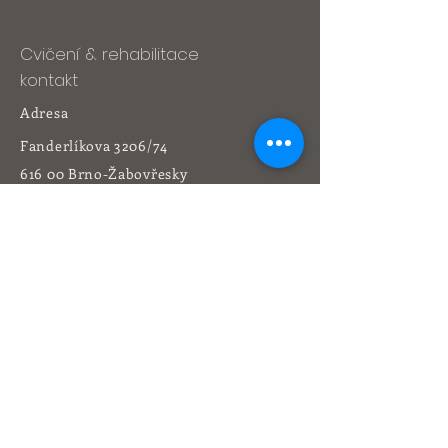
Cvičení & rehabilitace
kontakt
Adresa
Fanderlíkova 3206/74
616 00 Brno-Žabovřesky
Tel:
541 212 164
+420 736 473 773
yogacentrum@volny.cz
Rehabilitace
kontakt
Adresa
Libušina třída 4