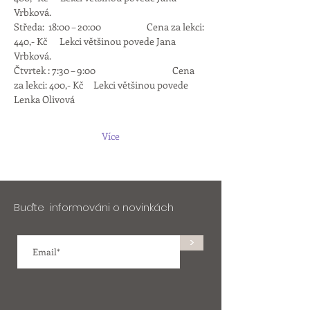
Vrbková.
Středa:  18:00 – 20:00                      Cena za lekci: 
440,- Kč      Lekci většinou povede Jana 
Vrbková.
Čtvrtek : 7:30 – 9:00 	                       Cena 
za lekci: 400,- Kč     Lekci většinou povede 
Lenka Olivová
Více
Buďte informováni o novinkách
>