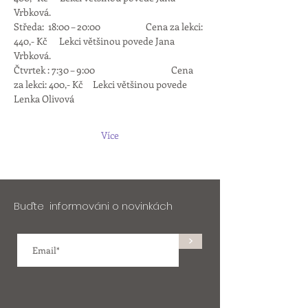
Vrbková.
Středa:  18:00 – 20:00                      Cena za lekci: 
440,- Kč      Lekci většinou povede Jana 
Vrbková.
Čtvrtek : 7:30 – 9:00 	                       Cena 
za lekci: 400,- Kč     Lekci většinou povede 
Lenka Olivová
Více
Buďte informováni o novinkách
>