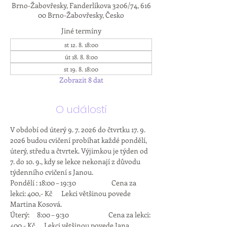
Brno-Žabovřesky, Fanderlíkova 3206/74, 616
00 Brno-Žabovřesky, Česko
Jiné termíny
st 12. 8. 18:00
út 18. 8. 8:00
st 19. 8. 18:00
Zobrazit 8 dat
O události
V období od úterý 9. 7. 2026 do čtvrtku 17. 9. 
2026 budou cvičení probíhat každé pondělí, 
úterý, středu a čtvrtek. Výjimkou je týden od 
7. do 10. 9., kdy se lekce nekonají z důvodu 
týdenního cvičení s Janou.
Pondělí : 18:00 – 19:30          	Cena za 
lekci: 400,- Kč      Lekci většinou povede 
Martina Kosová.
Úterý:     8:00 – 9:30                          Cena za lekci: 
400,- Kč      Lekci většinou povede Jana 