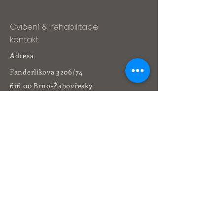
Cvičení & rehabilitace
kontakt
Adresa
Fanderlíkova 3206/74
616 00 Brno-Žabovřesky
Tel:
541 212 164
+420 736 473 773
yogacentrum@volny.cz
Rehabilitace
kontakt
Adresa
Libušina třída 4