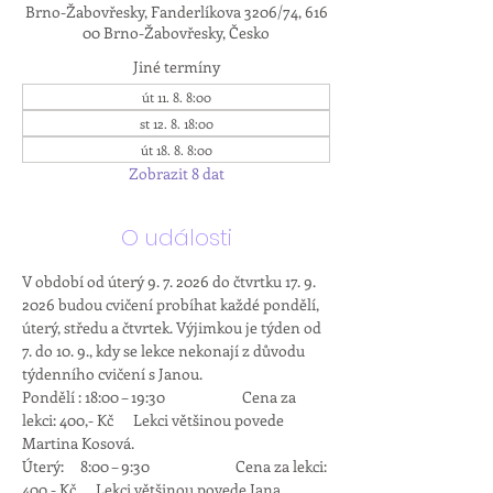
Brno-Žabovřesky, Fanderlíkova 3206/74, 616
00 Brno-Žabovřesky, Česko
Jiné termíny
út 11. 8. 8:00
st 12. 8. 18:00
út 18. 8. 8:00
Zobrazit 8 dat
O události
V období od úterý 9. 7. 2026 do čtvrtku 17. 9. 
2026 budou cvičení probíhat každé pondělí, 
úterý, středu a čtvrtek. Výjimkou je týden od 
7. do 10. 9., kdy se lekce nekonají z důvodu 
týdenního cvičení s Janou.
Pondělí : 18:00 – 19:30          	Cena za 
lekci: 400,- Kč      Lekci většinou povede 
Martina Kosová.
Úterý:     8:00 – 9:30                          Cena za lekci: 
400,- Kč      Lekci většinou povede Jana 