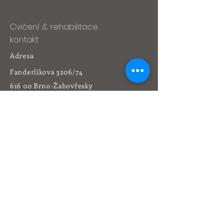
Cvičení & rehabilitace
kontakt
Adresa
Fanderlíkova 3206/74
616 00 Brno-Žabovřesky
Tel:
541 212 164
+420 736 473 773
yogacentrum@volny.cz
Rehabilitace
kontakt
Adresa
Libušina třída 4