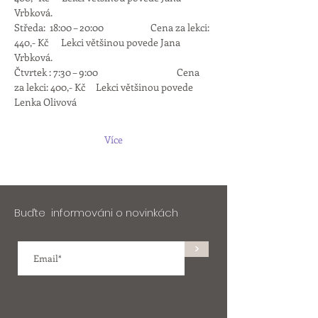
Vrbková.
Středa:  18:00 – 20:00                      Cena za lekci: 
440,- Kč      Lekci většinou povede Jana 
Vrbková.
Čtvrtek : 7:30 – 9:00 	                       Cena 
za lekci: 400,- Kč     Lekci většinou povede 
Lenka Olivová
Více
Buďte informováni o novinkách
>