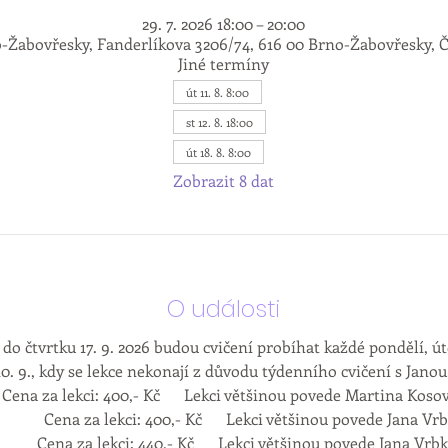
29. 7. 2026 18:00 – 20:00
-Žabovřesky, Fanderlíkova 3206/74, 616 00 Brno-Žabovřesky, 
Jiné termíny
út 11. 8. 8:00
st 12. 8. 18:00
út 18. 8. 8:00
Zobrazit 8 dat
O události
 do čtvrtku 17. 9. 2026 budou cvičení probíhat každé pondělí, úte
10. 9., kdy se lekce nekonají z důvodu týdenního cvičení s Janou
Pondělí : 18:00 – 19:30          	Cena za lekci: 400,- Kč      Lekci většinou povede Martina Kos
                Cena za lekci: 400,- Kč      Lekci většinou povede Jana V
             Cena za lekci: 440,- Kč      Lekci většinou povede Jana Vrb