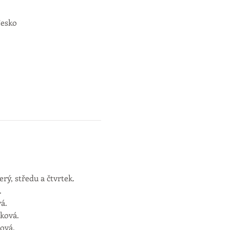
Česko
rý, středu a čtvrtek. 
.
ová.
rbková.
ková.