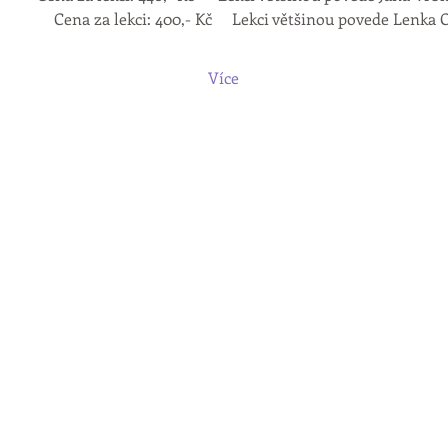
 : 7:30 – 9:00 	                       Cena za lekci: 400,- Kč     Lekci většinou povede Len
Více