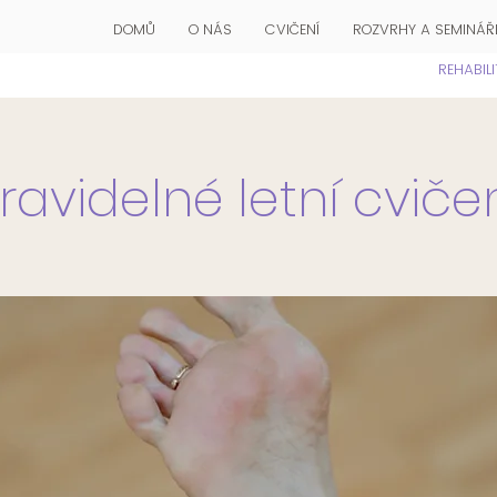
DOMŮ
O NÁS
CVIČENÍ
ROZVRHY A SEMINÁŘ
REHABIL
ravidelné letní cviče