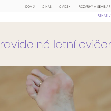
DOMŮ
O NÁS
CVIČENÍ
ROZVRHY A SEMINÁŘ
REHABIL
ravidelné letní cviče