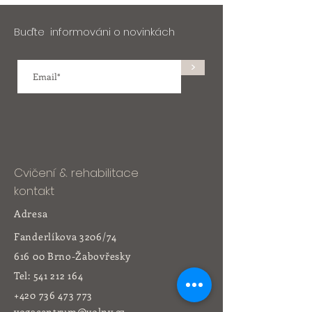
Buďte informováni o novinkách
>
Cvičení & rehabilitace
kontakt
Adresa
Fanderlíkova 3206/74
616 00 Brno-Žabovřesky
Tel:
541 212 164
+420 736 473 773
yogacentrum@volny.cz