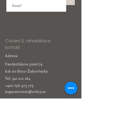
>
Cvičení & rehabilitace
kontakt
Adresa
Fanderlíkova 3206/74
616 00 Brno-Žabovřesky
Tel:
541 212 164
+420 736 473 773
yogacentrum@volny.cz