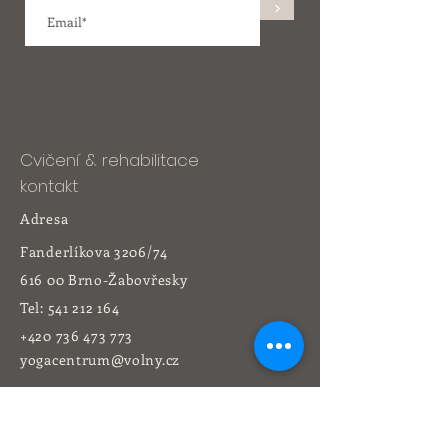
>
Cvičení & rehabilitace
kontakt
Adresa
Fanderlíkova 3206/74
616 00 Brno-Žabovřesky
Tel:
541 212 164
+420 736 473 773
yogacentrum@volny.cz