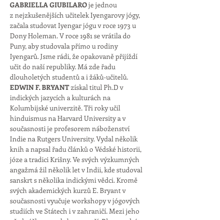
GABRIELLA GIUBILARO 
je jednou 
z nejzkušenějších učitelek Iyengarovy jógy, 
začala studovat Iyengar jógu v roce 1973 u 
Dony Holeman. V roce 1981 se vrátila do 
Puny, aby studovala přímo u rodiny 
Iyengarů. Jsme rádi, že opakovaně přijíždí 
učit do naší republiky. Má zde řadu 
dlouholetých studentů a i žáků-učitelů. 
EDWIN F. BRYANT
 získal titul Ph.D v 
indických jazycích a kulturách na 
Kolumbijské univerzitě. Tři roky učil 
hinduismus na Harvard University a v 
současnosti je profesorem náboženství 
Indie na Rutgers University. Vydal několik 
knih a napsal řadu článků o Védské historii, 
józe a tradici Krišny. Ve svých výzkumných 
angažmá žil několik let v Indii, kde studoval 
sanskrt s několika indickými vědci. Kromě 
svých akademických kurzů E. Bryant v 
současnosti vyučuje workshopy v jógových 
studiích ve Státech i v zahraničí. Mezi jeho 