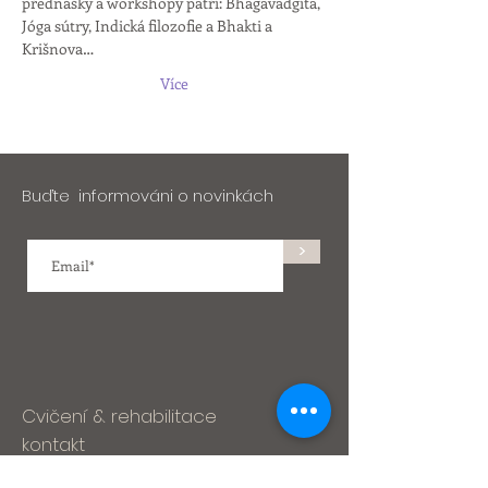
přednášky a workshopy patří: Bhagavadgíta, 
Jóga sútry, Indická filozofie a Bhakti a 
Krišnova…
Více
Buďte informováni o novinkách
>
Cvičení & rehabilitace
kontakt
Adresa