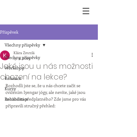
Příspěvek
Všechny příspěvky
Klára Zmrzlá
Všechny příspěvky
13. 11. 2023
Jaké jsou u nás možnosti
Workshop
chození na lekce?
Relaxace
Rozhodli jste se, že u nás chcete začít se 
Kurzy
cvičením Iyengar jógy, ale nevíte, jaké jsou 
Rehabilitace
možnosti předplatného? Zde jsme pro vás 
připravili stručný přehled: